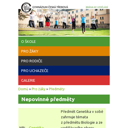
Přejít k hlavnímu obsahu
O ŠKOLE
PRO ŽÁKY
PRO RODIČE
PRO UCHAZEČE
GALERIE
Jste zde
Domů
»
Pro žáky
»
Předměty
Nepovinné předměty
Předmět Genetika v sobě
zahrnuje témata
z předmětu Biologie a ze
NBi
Genetika
vzdělávacího oboru