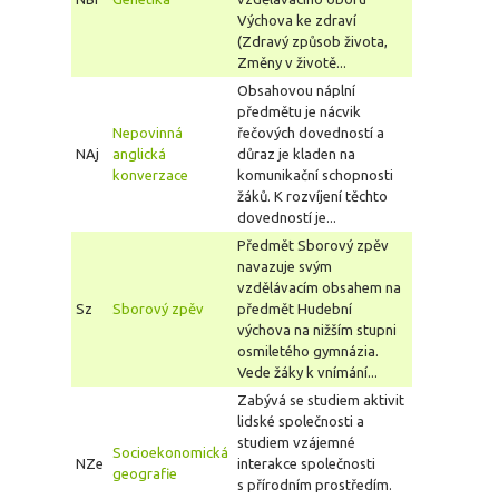
Výchova ke zdraví
(Zdravý způsob života,
Změny v životě...
Obsahovou náplní
předmětu je nácvik
Nepovinná
řečových dovedností a
NAj
anglická
důraz je kladen na
konverzace
komunikační schopnosti
žáků. K rozvíjení těchto
dovedností je...
Předmět Sborový zpěv
navazuje svým
vzdělávacím obsahem na
Sz
Sborový zpěv
předmět Hudební
výchova na nižším stupni
osmiletého gymnázia.
Vede žáky k vnímání...
Zabývá se studiem aktivit
lidské společnosti a
studiem vzájemné
Socioekonomická
NZe
interakce společnosti
geografie
s přírodním prostředím.