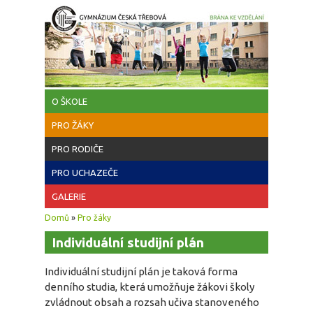
Přejít k hlavnímu obsahu
O ŠKOLE
PRO ŽÁKY
PRO RODIČE
PRO UCHAZEČE
GALERIE
Jste zde
Domů
»
Pro žáky
Individuální studijní plán
Individuální studijní plán je taková forma
denního studia, která umožňuje žákovi školy
zvládnout obsah a rozsah učiva stanoveného