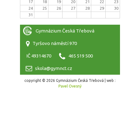
17
18
19
20
21
22
23
24
25
26
27
28
29
30
31
Gymnázium Česká Třebová
Tyršovo náměstí 970
IČ 49314670
465 519 500
skola@gymnct.cz
copyright © 2026 Gymnázium Česká Třebová | web :
Pavel Ovesný