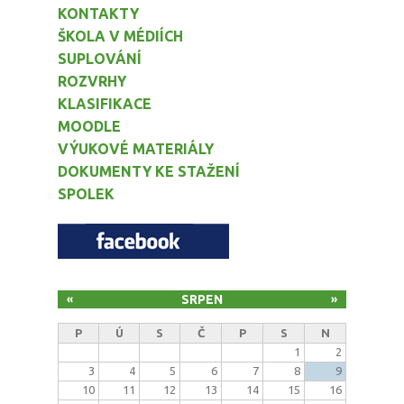
KONTAKTY
ŠKOLA V MÉDIÍCH
SUPLOVÁNÍ
ROZVRHY
KLASIFIKACE
MOODLE
VÝUKOVÉ MATERIÁLY
DOKUMENTY KE STAŽENÍ
SPOLEK
SRPEN
«
»
P
Ú
S
Č
P
S
N
1
2
3
4
5
6
7
8
9
10
11
12
13
14
15
16