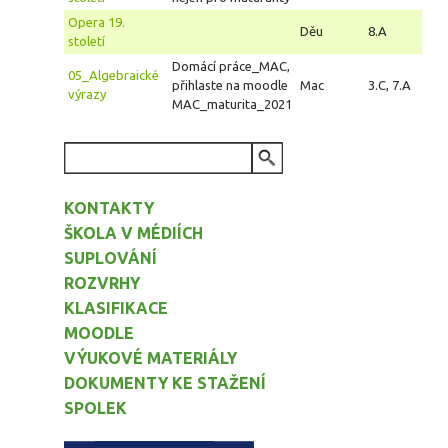
Opera 19.
Děu
8.A
století
Domácí práce_MAC,
05_Algebraické
přihlaste na moodle
Mac
3.C, 7.A
výrazy
MAC_maturita_2021
VYHLEDÁVÁNÍ
KONTAKTY
ŠKOLA V MÉDIÍCH
SUPLOVÁNÍ
ROZVRHY
KLASIFIKACE
MOODLE
VÝUKOVÉ MATERIÁLY
DOKUMENTY KE STAŽENÍ
SPOLEK