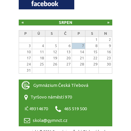
SRPEN
«
»
P
Ú
S
Č
P
S
N
1
2
3
4
5
6
7
8
9
10
11
12
13
14
15
16
17
18
19
20
21
22
23
24
25
26
27
28
29
30
31
Gymnázium Česká Třebová
Tyršovo náměstí 970
IČ 49314670
465 519 500
skola@gymnct.cz