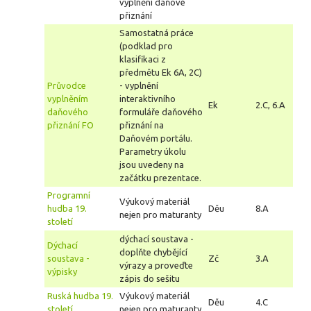
vyplnění daňové
přiznání
Samostatná práce
(podklad pro
klasifikaci z
předmětu Ek 6A, 2C)
Průvodce
- vyplnění
vyplněním
interaktivního
Ek
2.C, 6.A
daňového
formuláře daňového
přiznání FO
přiznání na
Daňovém portálu.
Parametry úkolu
jsou uvedeny na
začátku prezentace.
Programní
Výukový materiál
hudba 19.
Děu
8.A
nejen pro maturanty
století
dýchací soustava -
Dýchací
doplňte chybějící
soustava -
Zč
3.A
výrazy a proveďte
výpisky
zápis do sešitu
Ruská hudba 19.
Výukový materiál
Děu
4.C
století
nejen pro maturanty