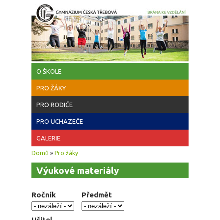
Přejít k hlavnímu obsahu
O ŠKOLE
PRO ŽÁKY
PRO RODIČE
PRO UCHAZEČE
GALERIE
Jste zde
Domů
»
Pro žáky
Výukové materiály
Ročník
Předmět
Učitel