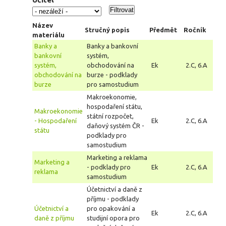
Název
Stručný popis
Předmět
Ročník
materiálu
Banky a
Banky a bankovní
bankovní
systém,
systém,
obchodování na
Ek
2.C, 6.A
obchodování na
burze - podklady
burze
pro samostudium
Makroekonomie,
hospodaření státu,
Makroekonomie
státní rozpočet,
- Hospodaření
Ek
2.C, 6.A
daňový systém ČR -
státu
podklady pro
samostudium
Marketing a reklama
Marketing a
- podklady pro
Ek
2.C, 6.A
reklama
samostudium
Účetnictví a daně z
příjmu - podklady
Účetnictví a
pro opakování a
Ek
2.C, 6.A
daně z příjmu
studijní opora pro