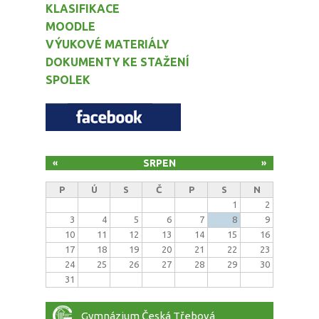
KLASIFIKACE
MOODLE
VÝUKOVÉ MATERIÁLY
DOKUMENTY KE STAŽENÍ
SPOLEK
SRPEN
«
»
P
Ú
S
Č
P
S
N
1
2
3
4
5
6
7
8
9
10
11
12
13
14
15
16
17
18
19
20
21
22
23
24
25
26
27
28
29
30
31
Gymnázium Česká Třebová