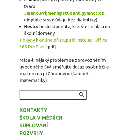
tvaru
Jmeno.Prijmeni@student.gymnct.cz
(doplňte si své údaje bez diakritiky)
Heslo:
heslo studenta, kterým se hlásí do
školní domény
Pokyny k online přístupu či instalaci Office
365 ProPlus
[pdf]
Máte-li nějaký problém se zprovozněním
uvedeného SW, směřujte dotaz osobně či e-
mailem na pí Zárubovou (kabinet
matematiky).
VYHLEDÁVÁNÍ
KONTAKTY
ŠKOLA V MÉDIÍCH
SUPLOVÁNÍ
ROZVRHY