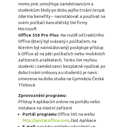
mimo jiné, umožňuje zaměstnancům a
studentům školy po dobu jejího trvání čerpat
zdarma benefity – nainstalovat a používat na
svém počítači kancelářský SW firmy
Microsoft
Office 356 Pro Plus
. Na rozdíl od tradičního
Office (který byl svázaný s počítačem, na
kterém byl nainstalovaný) poskytuje přístup
k Office až na pěti počítačích nebo mobilních
zařízeních a tabletech. Tento SW mohou
studenti i zaměstnanci bezplatně využívat po
dobu trvání smlouvy a u studentů je navíc
omezena na dobu studia na Gymnáziu Česká
Třebová.
Zprovoznění programu:
Přístup k aplikacím online na portálu nebo
instalace na vlastní zařízení
Portál programu
Office 365 na webu
http://portal.office.com
, část Aplikace
E-mail:
pro tyto potřeby vytvořený ve