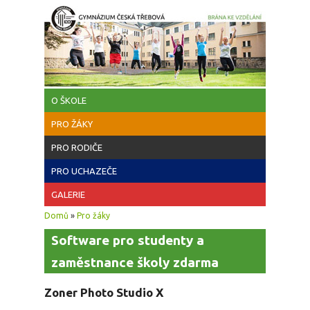
Přejít k hlavnímu obsahu
O ŠKOLE
PRO ŽÁKY
PRO RODIČE
PRO UCHAZEČE
GALERIE
Jste zde
Domů
»
Pro žáky
Software pro studenty a
zaměstnance školy zdarma
Zoner Photo Studio X