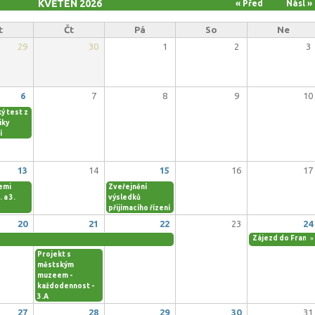
KVĚTEN 2026
« Před
Násl »
t
Čt
Pá
So
Ne
29
30
1
2
3
6
7
8
9
10
ý test z
iky
í
13
14
15
16
17
emi
Zveřejnění
. a 3.
výsledků
přijímacího řízení
20
21
22
23
24
Zájezd do Franci
»
Projekt s
městským
muzeem -
každodennost -
3.A
27
28
29
30
31