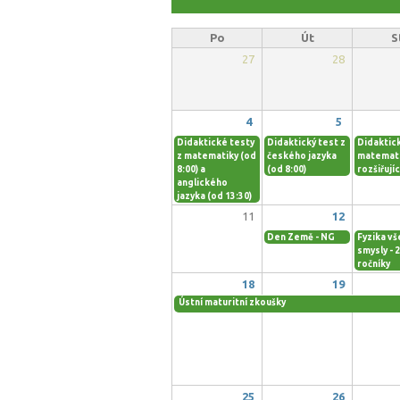
Po
Út
S
27
28
4
5
Didaktické testy
Didaktický test z
Didaktick
z matematiky (od
českého jazyka
matemat
8:00) a
(od 8:00)
rozšiřujíc
anglického
jazyka (od 13:30)
11
12
Den Země - NG
Fyzika vš
smysly - 2
ročníky
18
19
Ústní maturitní zkoušky
25
26