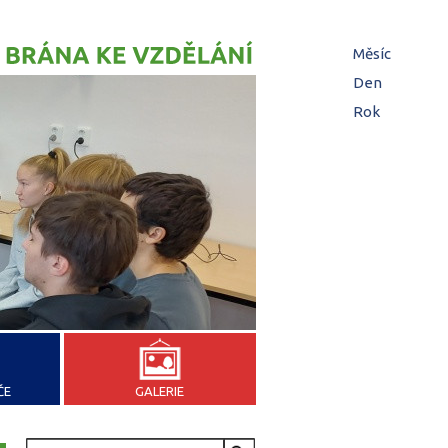
Hl
Měsíc
(aktivní
zá
Den
Rok
ČE
GALERIE