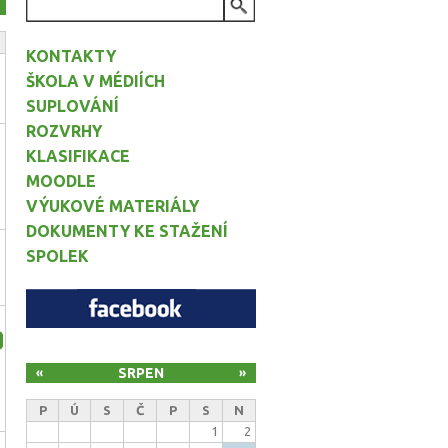
VYHLEDÁVÁNÍ
KONTAKTY
ŠKOLA V MÉDIÍCH
SUPLOVÁNÍ
ROZVRHY
KLASIFIKACE
MOODLE
VÝUKOVÉ MATERIÁLY
DOKUMENTY KE STAŽENÍ
SPOLEK
e
SRPEN
«
»
P
Ú
S
Č
P
S
N
1
2