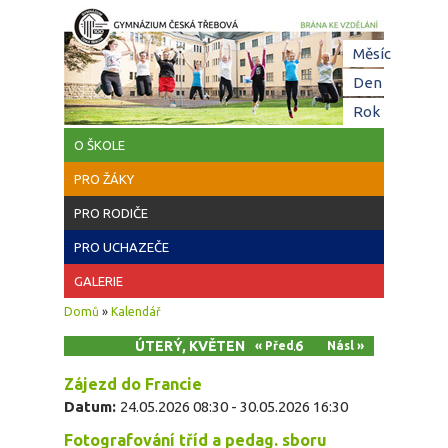
Přejít k hlavnímu obsahu
Hl
Měsíc
zá
Den
(aktivní z
Rok
O ŠKOLE
PRO ŽÁKY
PRO RODIČE
PRO UCHAZEČE
GALERIE
Jste zde
Domů
»
Kalendář
ÚTERÝ, KVĚTEN 26, 2026
« Před
Násl »
Zájezd do Francie
Datum:
24.05.2026 08:30
-
30.05.2026 16:30
Fotografování tříd a pedag. sboru