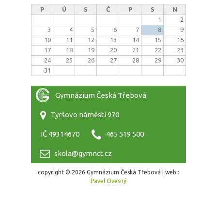
P
Ú
S
Č
P
S
N
1
2
3
4
5
6
7
8
9
10
11
12
13
14
15
16
17
18
19
20
21
22
23
24
25
26
27
28
29
30
31
Gymnázium Česká Třebová
Tyršovo náměstí 970
IČ 49314670
465 519 500
skola@gymnct.cz
copyright © 2026 Gymnázium Česká Třebová | web :
Pavel Ovesný