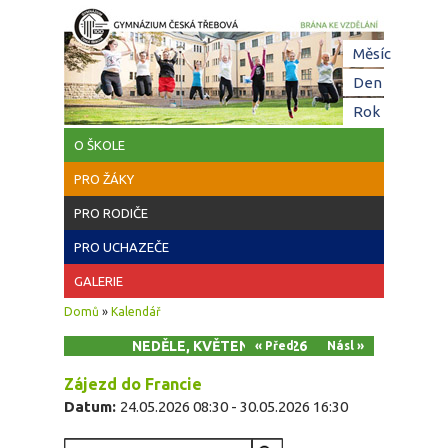
Přejít k hlavnímu obsahu
Hl
Měsíc
zá
Den
(aktivní z
Rok
O ŠKOLE
PRO ŽÁKY
PRO RODIČE
PRO UCHAZEČE
GALERIE
Jste zde
Domů
»
Kalendář
NEDĚLE, KVĚTEN 24, 2026
« Před
Násl »
Zájezd do Francie
Datum:
24.05.2026 08:30
-
30.05.2026 16:30