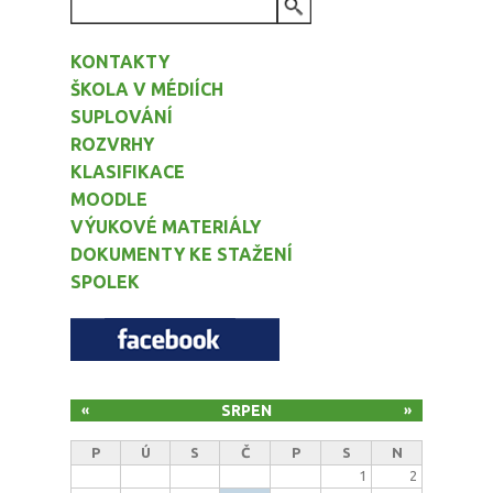
VYHLEDÁVÁNÍ
KONTAKTY
ŠKOLA V MÉDIÍCH
SUPLOVÁNÍ
ROZVRHY
KLASIFIKACE
MOODLE
VÝUKOVÉ MATERIÁLY
DOKUMENTY KE STAŽENÍ
SPOLEK
SRPEN
«
»
P
Ú
S
Č
P
S
N
1
2