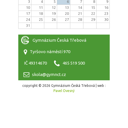
3
4
5
6
7
8
9
10
11
12
13
14
15
16
17
18
19
20
21
22
23
24
25
26
27
28
29
30
31
Gymnázium Česká Třebová
Tyršovo náměstí 970
IČ 49314670
465 519 500
skola@gymnct.cz
copyright © 2026 Gymnázium Česká Třebová | web :
Pavel Ovesný