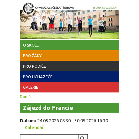
Přejít k hlavnímu obsahu
O ŠKOLE
PRO ŽÁKY
PRO RODIČE
PRO UCHAZEČE
GALERIE
Jste zde
Domů
Zájezd do Francie
Datum:
24.05.2026 08:30
-
30.05.2026 16:30
Kalendář