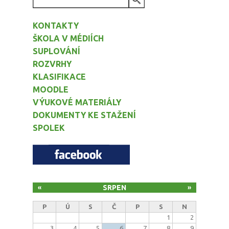
VYHLEDÁVÁNÍ
KONTAKTY
ŠKOLA V MÉDIÍCH
SUPLOVÁNÍ
ROZVRHY
KLASIFIKACE
MOODLE
VÝUKOVÉ MATERIÁLY
DOKUMENTY KE STAŽENÍ
SPOLEK
SRPEN
«
»
P
Ú
S
Č
P
S
N
1
2
3
4
5
6
7
8
9