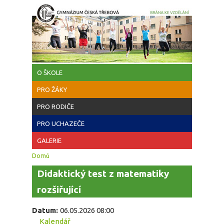
Přejít k hlavnímu obsahu
O ŠKOLE
PRO ŽÁKY
PRO RODIČE
PRO UCHAZEČE
GALERIE
Jste zde
Domů
Didaktický test z matematiky
rozšiřující
Datum:
06.05.2026 08:00
Kalendář