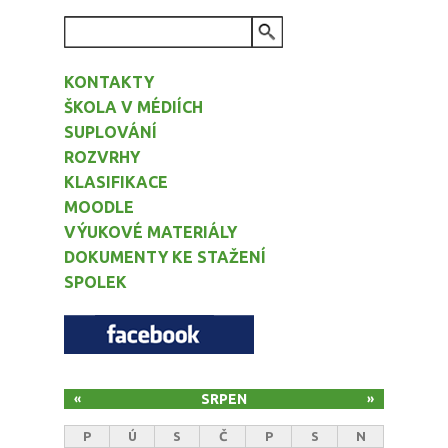
VYHLEDÁVÁNÍ
KONTAKTY
ŠKOLA V MÉDIÍCH
SUPLOVÁNÍ
ROZVRHY
KLASIFIKACE
MOODLE
VÝUKOVÉ MATERIÁLY
DOKUMENTY KE STAŽENÍ
SPOLEK
SRPEN
«
»
P
Ú
S
Č
P
S
N