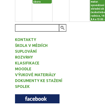
sboru
matur.
vysvědčení 
obřadní síň
českotřeb
radnice, 14:
8.A a 15:00 -
VYHLEDÁVÁNÍ
KONTAKTY
ŠKOLA V MÉDIÍCH
SUPLOVÁNÍ
ROZVRHY
KLASIFIKACE
MOODLE
VÝUKOVÉ MATERIÁLY
DOKUMENTY KE STAŽENÍ
SPOLEK