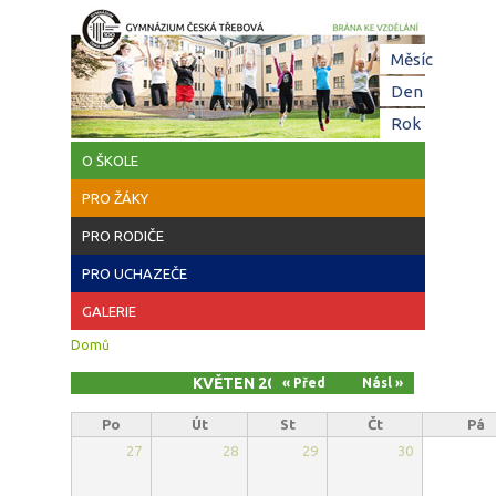
Přejít k hlavnímu obsahu
Hl
Měsíc
(aktivní
zá
Den
Rok
O ŠKOLE
PRO ŽÁKY
PRO RODIČE
PRO UCHAZEČE
GALERIE
Jste zde
Domů
KVĚTEN 2026
« Před
Násl »
Po
Út
St
Čt
Pá
27
28
29
30