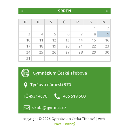
SRPEN
«
»
P
Ú
S
Č
P
S
N
1
2
3
4
5
6
7
8
9
10
11
12
13
14
15
16
17
18
19
20
21
22
23
24
25
26
27
28
29
30
31
Gymnázium Česká Třebová
Tyršovo náměstí 970
IČ 49314670
465 519 500
skola@gymnct.cz
copyright © 2026 Gymnázium Česká Třebová | web :
Pavel Ovesný