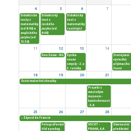
4
5
6
7
Didaktické
Didaktický
Didaktický
testy z
test z
test z
matematiky
českého
matematiky
(od 8:00) a
jazyka (od
rozšiřující
anglického
8:00)
jazyka (od
13:30)
11
12
13
14
Den Země - NG
Fyzika
Zveřejnění
všemi
výsledků
smysly - 2. a
přijímacího
3. ročníky
řízení
18
19
20
21
Ústní maturitní zkoušky
Projekt s
městským
muzeem -
každodennost
- 3.A
25
26
27
28
«
Zájezd do Francie
Fotografování
VŠCHT -
Slavnostní
tříd a pedag.
PRAHA, 6.A
předávání