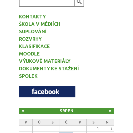
VYHLEDÁVÁNÍ
KONTAKTY
ŠKOLA V MÉDIÍCH
SUPLOVÁNÍ
ROZVRHY
KLASIFIKACE
MOODLE
VÝUKOVÉ MATERIÁLY
DOKUMENTY KE STAŽENÍ
SPOLEK
SRPEN
«
»
P
Ú
S
Č
P
S
N
1
2