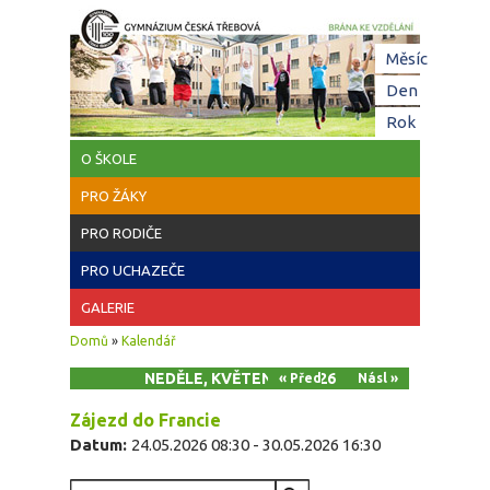
Přejít k hlavnímu obsahu
Hl
Měsíc
zá
Den
(aktivní z
Rok
O ŠKOLE
PRO ŽÁKY
PRO RODIČE
PRO UCHAZEČE
GALERIE
Jste zde
Domů
»
Kalendář
NEDĚLE, KVĚTEN 24, 2026
« Před
Násl »
Zájezd do Francie
Datum:
24.05.2026 08:30
-
30.05.2026 16:30