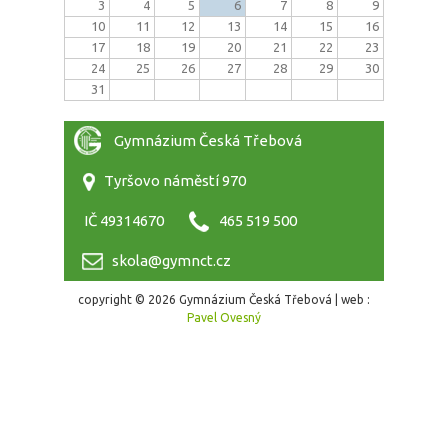
3
4
5
6
7
8
9
10
11
12
13
14
15
16
17
18
19
20
21
22
23
24
25
26
27
28
29
30
31
Gymnázium Česká Třebová
Tyršovo náměstí 970
IČ 49314670
465 519 500
skola@gymnct.cz
copyright © 2026 Gymnázium Česká Třebová | web :
Pavel Ovesný