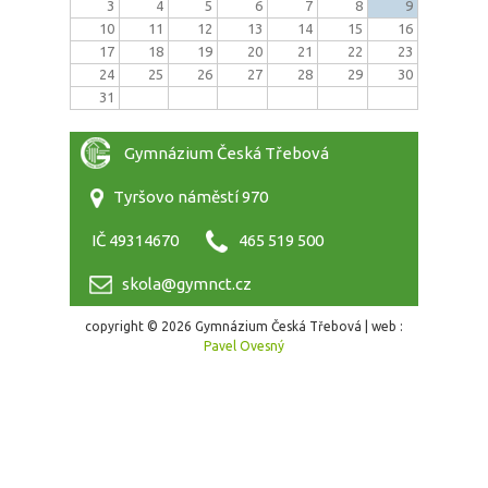
3
4
5
6
7
8
9
10
11
12
13
14
15
16
17
18
19
20
21
22
23
24
25
26
27
28
29
30
31
Gymnázium Česká Třebová
Tyršovo náměstí 970
IČ 49314670
465 519 500
skola@gymnct.cz
copyright © 2026 Gymnázium Česká Třebová | web :
Pavel Ovesný