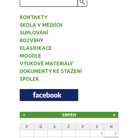
VYHLEDÁVÁNÍ
KONTAKTY
ŠKOLA V MÉDIÍCH
SUPLOVÁNÍ
ROZVRHY
KLASIFIKACE
MOODLE
VÝUKOVÉ MATERIÁLY
DOKUMENTY KE STAŽENÍ
SPOLEK
SRPEN
«
»
P
Ú
S
Č
P
S
N
1
2