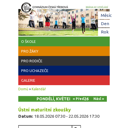
Přejít k hlavnímu obsahu
Hl
Měsíc
zá
Den
(aktivní z
Rok
O ŠKOLE
PRO ŽÁKY
PRO RODIČE
PRO UCHAZEČE
GALERIE
Jste zde
Domů
»
Kalendář
PONDĚLÍ, KVĚTEN 18, 2026
« Před
Násl »
Ústní maturitní zkoušky
Datum:
18.05.2026 07:30
-
22.05.2026 17:30