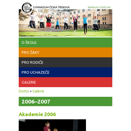
Přejít k hlavnímu obsahu
O ŠKOLE
PRO ŽÁKY
PRO RODIČE
PRO UCHAZEČE
GALERIE
Jste zde
Domů
»
Galerie
2006–2007
Akademie 2006