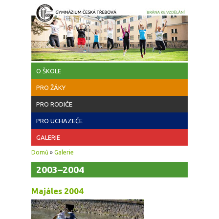
Přejít k hlavnímu obsahu
O ŠKOLE
PRO ŽÁKY
PRO RODIČE
PRO UCHAZEČE
GALERIE
Jste zde
Domů
»
Galerie
2003–2004
Majáles 2004