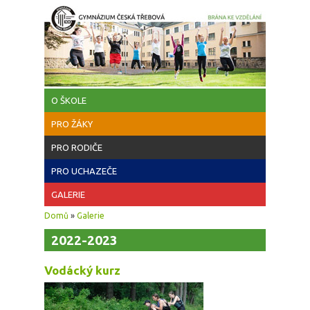
Přejít k hlavnímu obsahu
O ŠKOLE
PRO ŽÁKY
PRO RODIČE
PRO UCHAZEČE
GALERIE
Jste zde
Domů
»
Galerie
2022-2023
Vodácký kurz