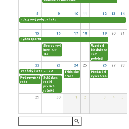
8
9
10
11
12
13
14
«
Jazykový pobyt v Irsku
15
16
17
18
19
20
21
Týden sportu
Sborovnový
Uzavření
kurz - OP
klasifikace
JAK
za 2.
pololetí
22
23
24
25
26
27
28
Vodácký kurz 3.C + 7.A
Třídnické
Předávání
práce
vysvědčení
Pedagogická
Schůzka s
rada
rodiči
prvních
ročníků
29
30
1
2
3
4
5
VYHLEDÁVÁNÍ