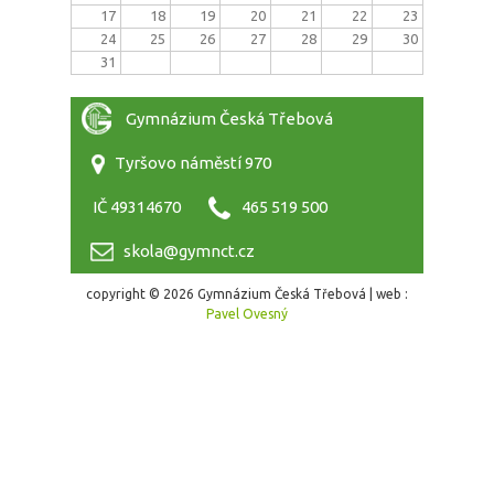
17
18
19
20
21
22
23
24
25
26
27
28
29
30
31
Gymnázium Česká Třebová
Tyršovo náměstí 970
IČ 49314670
465 519 500
skola@gymnct.cz
copyright © 2026 Gymnázium Česká Třebová | web :
Pavel Ovesný