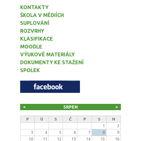
KONTAKTY
ŠKOLA V MÉDIÍCH
SUPLOVÁNÍ
ROZVRHY
KLASIFIKACE
MOODLE
VÝUKOVÉ MATERIÁLY
DOKUMENTY KE STAŽENÍ
SPOLEK
SRPEN
«
»
P
Ú
S
Č
P
S
N
1
2
3
4
5
6
7
8
9
10
11
12
13
14
15
16