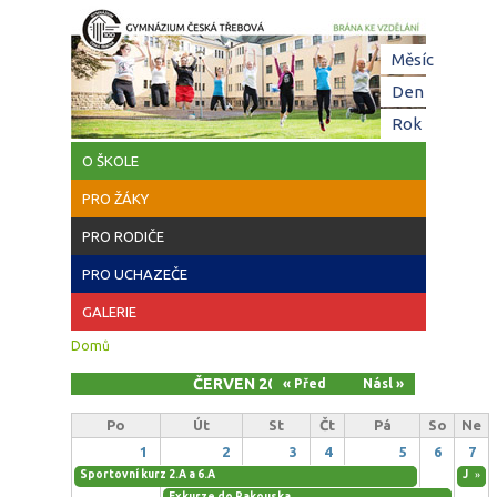
Přejít k hlavnímu obsahu
Hl
Měsíc
(aktivní
zá
Den
Rok
O ŠKOLE
PRO ŽÁKY
PRO RODIČE
PRO UCHAZEČE
GALERIE
Jste zde
Domů
ČERVEN 2026
« Před
Násl »
Po
Út
St
Čt
Pá
So
Ne
1
2
3
4
5
6
7
Sportovní kurz 2.A a 6.A
Jazyk
»
Exkurze do Rakouska