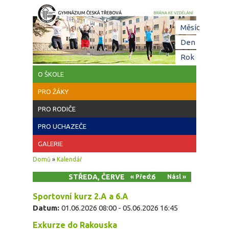
Přejít k hlavnímu obsahu
Hl
Měsíc
zá
Den
(aktivní z
Rok
O ŠKOLE
PRO ŽÁKY
PRO RODIČE
PRO UCHAZEČE
GALERIE
Jste zde
Domů
»
Kalendář
STŘEDA, ČERVEN 3, 2026
« Před
Násl »
Sportovní kurz 2.A a 6.A
Datum:
01.06.2026 08:00
-
05.06.2026 16:45
Exkurze do Rakouska