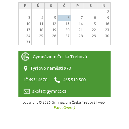
P
Ú
S
Č
P
S
N
1
2
3
4
5
6
7
8
9
10
11
12
13
14
15
16
17
18
19
20
21
22
23
24
25
26
27
28
29
30
31
Gymnázium Česká Třebová
Tyršovo náměstí 970
IČ 49314670
465 519 500
skola@gymnct.cz
copyright © 2026 Gymnázium Česká Třebová | web :
Pavel Ovesný