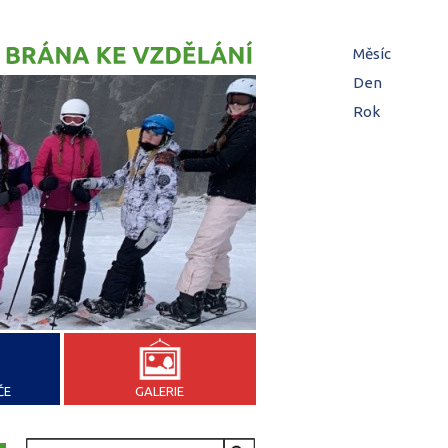
Hl
Měsíc
zá
Den
(aktivní z
Rok
ČE
GALERIE