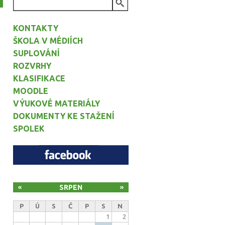
VYHLEDÁVÁNÍ
KONTAKTY
ŠKOLA V MÉDIÍCH
SUPLOVÁNÍ
ROZVRHY
KLASIFIKACE
MOODLE
VÝUKOVÉ MATERIÁLY
DOKUMENTY KE STAŽENÍ
SPOLEK
SRPEN
«
»
P
Ú
S
Č
P
S
N
1
2