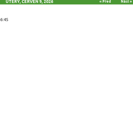
ÚTERÝ, ČERVEN 9, 2026
« Před
Násl »
16:45