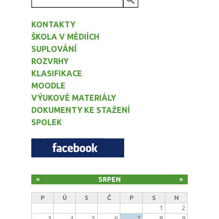
VYHLEDÁVÁNÍ
KONTAKTY
ŠKOLA V MÉDIÍCH
SUPLOVÁNÍ
ROZVRHY
KLASIFIKACE
MOODLE
VÝUKOVÉ MATERIÁLY
DOKUMENTY KE STAŽENÍ
SPOLEK
SRPEN
«
»
P
Ú
S
Č
P
S
N
1
2
3
4
5
6
7
8
9