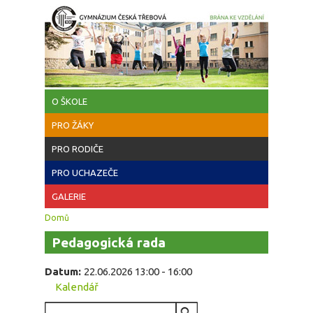
Přejít k hlavnímu obsahu
O ŠKOLE
PRO ŽÁKY
PRO RODIČE
PRO UCHAZEČE
GALERIE
Jste zde
Domů
Pedagogická rada
Datum:
22.06.2026
13:00
-
16:00
Kalendář