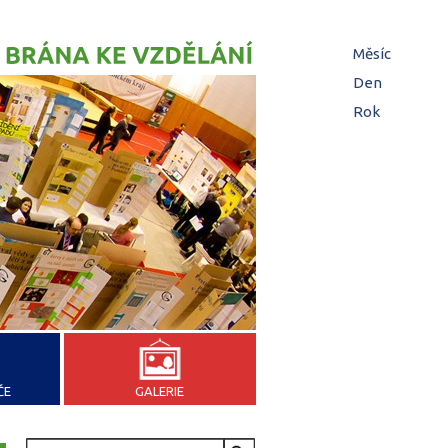
Hl
Měsíc
(aktivní
zá
Den
Rok
ČE
GALERIE