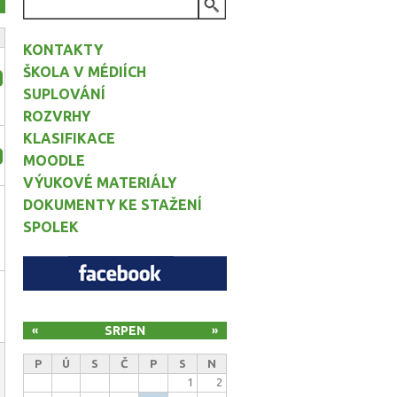
VYHLEDÁVÁNÍ
KONTAKTY
ŠKOLA V MÉDIÍCH
Irsku
SUPLOVÁNÍ
ROZVRHY
KLASIFIKACE
MOODLE
VÝUKOVÉ MATERIÁLY
DOKUMENTY KE STAŽENÍ
SPOLEK
SRPEN
«
»
P
Ú
S
Č
P
S
N
1
2