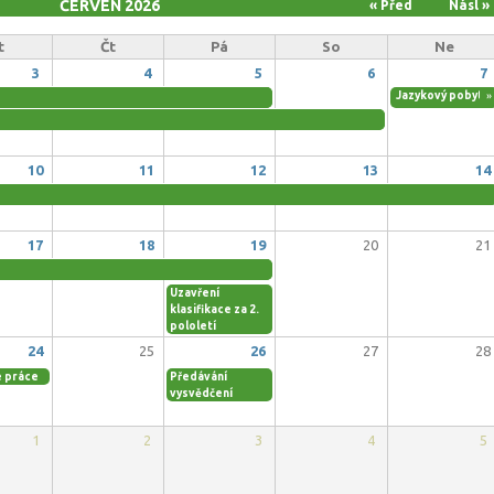
ČERVEN 2026
« Před
Násl »
t
Čt
Pá
So
Ne
3
4
5
6
7
Jazykový pobyt v 
»
10
11
12
13
14
17
18
19
20
21
Uzavření
klasifikace za 2.
pololetí
24
25
26
27
28
é práce
Předávání
vysvědčení
1
2
3
4
5