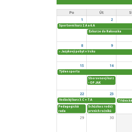
Po
Út
S
1
2
Sportovní kurz 2.A a 6.A
Exkurze do Rakouska
8
9
«
Jazykový pobyt v Irsku
15
16
Týden sportu
Sborovnový kurz
- OP JAK
22
23
Vodácký kurz 3.C + 7.A
Třídnick
Pedagogická
Schůzka s rodiči
rada
prvních ročníků
29
30