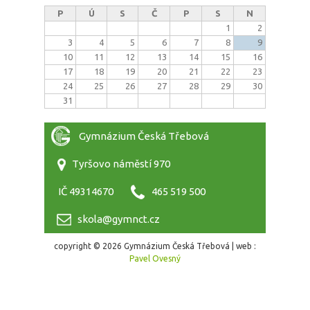
P
Ú
S
Č
P
S
N
1
2
3
4
5
6
7
8
9
10
11
12
13
14
15
16
17
18
19
20
21
22
23
24
25
26
27
28
29
30
31
Gymnázium Česká Třebová
Tyršovo náměstí 970
IČ 49314670
465 519 500
skola@gymnct.cz
copyright © 2026 Gymnázium Česká Třebová | web :
Pavel Ovesný