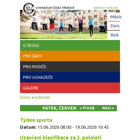
Přejít k hlavnímu obsahu
Hl
Měsíc
zá
Den
(aktivní z
Rok
O ŠKOLE
PRO ŽÁKY
PRO RODIČE
PRO UCHAZEČE
GALERIE
Jste zde
Domů
»
Kalendář
PÁTEK, ČERVEN 19, 2026
« Před
Násl »
Týden sportu
Datum:
15.06.2026 08:00
-
19.06.2026 16:45
Uzavření klasifikace za 2. pololetí