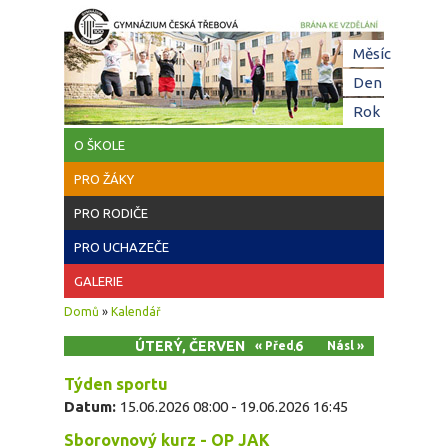
Přejít k hlavnímu obsahu
Hl
Měsíc
zá
Den
(aktivní z
Rok
O ŠKOLE
PRO ŽÁKY
PRO RODIČE
PRO UCHAZEČE
GALERIE
Jste zde
Domů
»
Kalendář
ÚTERÝ, ČERVEN 16, 2026
« Před
Násl »
Týden sportu
Datum:
15.06.2026 08:00
-
19.06.2026 16:45
Sborovnový kurz - OP JAK