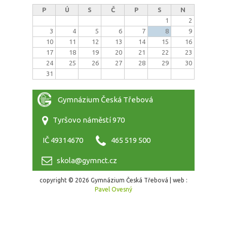
P
Ú
S
Č
P
S
N
1
2
3
4
5
6
7
8
9
10
11
12
13
14
15
16
17
18
19
20
21
22
23
24
25
26
27
28
29
30
31
Gymnázium Česká Třebová
Tyršovo náměstí 970
IČ 49314670
465 519 500
skola@gymnct.cz
copyright © 2026 Gymnázium Česká Třebová | web :
Pavel Ovesný