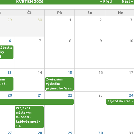
KVĚTEN 2026
« Před
Násl »
t
Čt
Pá
So
Ne
29
30
1
2
3
6
7
8
9
10
ý test z
iky
í
13
14
15
16
17
emi
Zveřejnění
. a 3.
výsledků
přijímacího řízení
20
21
22
23
24
Zájezd do Franci
»
Projekt s
městským
muzeem -
každodennost -
3.A
27
28
29
30
31