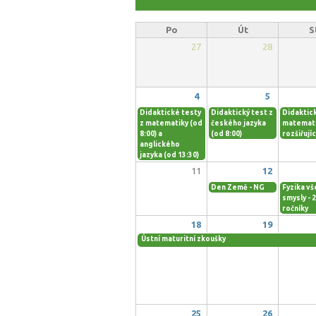
Po
Út
S
27
28
4
5
Didaktické testy
Didaktický test z
Didaktick
z matematiky (od
českého jazyka
matemat
8:00) a
(od 8:00)
rozšiřujíc
anglického
jazyka (od 13:30)
11
12
Den Země - NG
Fyzika vš
smysly - 2
ročníky
18
19
Ústní maturitní zkoušky
25
26