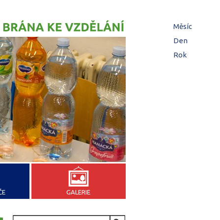
Hl
Měsíc
(aktivní
zá
Den
Rok
ČE
GALERIE