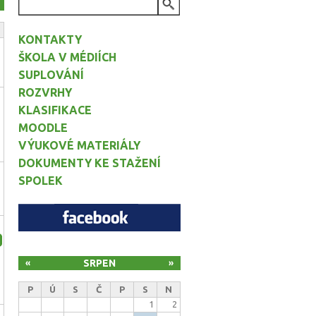
VYHLEDÁVÁNÍ
KONTAKTY
ŠKOLA V MÉDIÍCH
SUPLOVÁNÍ
ROZVRHY
KLASIFIKACE
MOODLE
VÝUKOVÉ MATERIÁLY
DOKUMENTY KE STAŽENÍ
SPOLEK
e
SRPEN
«
»
P
Ú
S
Č
P
S
N
1
2