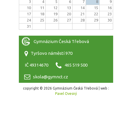
3
4
5
6
7
8
9
10
11
12
13
14
15
16
17
18
19
20
21
22
23
24
25
26
27
28
29
30
31
Gymnázium Česká Třebová
Tyršovo náměstí 970
IČ 49314670
465 519 500
skola@gymnct.cz
copyright © 2026 Gymnázium Česká Třebová | web :
Pavel Ovesný