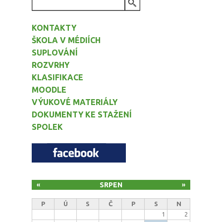
VYHLEDÁVÁNÍ
KONTAKTY
ŠKOLA V MÉDIÍCH
SUPLOVÁNÍ
ROZVRHY
KLASIFIKACE
MOODLE
VÝUKOVÉ MATERIÁLY
DOKUMENTY KE STAŽENÍ
SPOLEK
SRPEN
«
»
P
Ú
S
Č
P
S
N
1
2