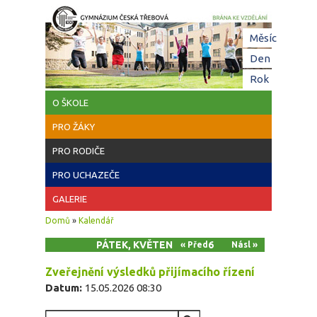
Přejít k hlavnímu obsahu
Hl
Měsíc
zá
Den
(aktivní z
Rok
O ŠKOLE
PRO ŽÁKY
PRO RODIČE
PRO UCHAZEČE
GALERIE
Jste zde
Domů
»
Kalendář
PÁTEK, KVĚTEN 15, 2026
« Před
Násl »
Zveřejnění výsledků přijímacího řízení
Datum:
15.05.2026 08:30