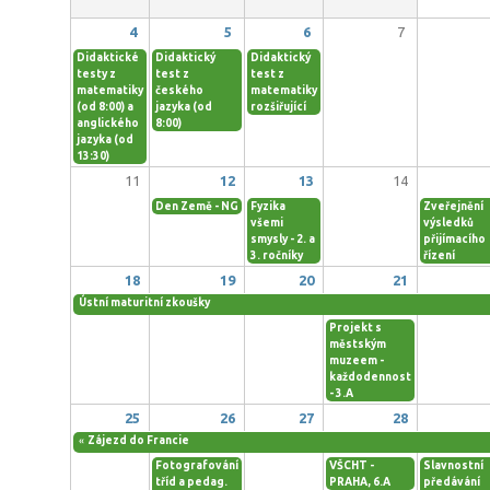
4
5
6
7
Didaktické
Didaktický
Didaktický
testy z
test z
test z
matematiky
českého
matematiky
(od 8:00) a
jazyka (od
rozšiřující
anglického
8:00)
jazyka (od
13:30)
11
12
13
14
Den Země - NG
Fyzika
Zveřejnění
všemi
výsledků
smysly - 2. a
přijímacího
3. ročníky
řízení
18
19
20
21
Ústní maturitní zkoušky
Projekt s
městským
muzeem -
každodennost
- 3.A
25
26
27
28
«
Zájezd do Francie
Fotografování
VŠCHT -
Slavnostní
tříd a pedag.
PRAHA, 6.A
předávání