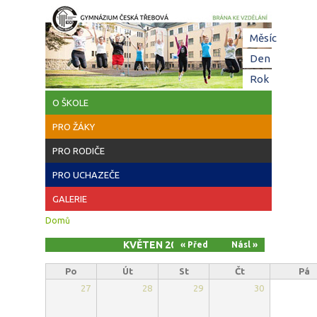
Přejít k hlavnímu obsahu
Hl
Měsíc
(aktivní
zá
Den
Rok
O ŠKOLE
PRO ŽÁKY
PRO RODIČE
PRO UCHAZEČE
GALERIE
Jste zde
Domů
KVĚTEN 2026
« Před
Násl »
Po
Út
St
Čt
Pá
27
28
29
30