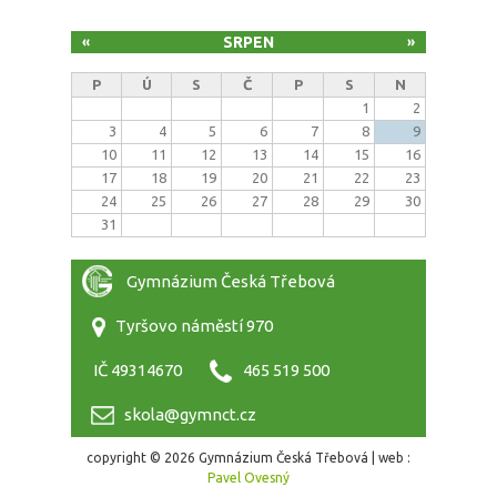
SRPEN
«
»
P
Ú
S
Č
P
S
N
1
2
3
4
5
6
7
8
9
10
11
12
13
14
15
16
17
18
19
20
21
22
23
24
25
26
27
28
29
30
31
Gymnázium Česká Třebová
Tyršovo náměstí 970
IČ 49314670
465 519 500
skola@gymnct.cz
copyright © 2026 Gymnázium Česká Třebová | web :
Pavel Ovesný