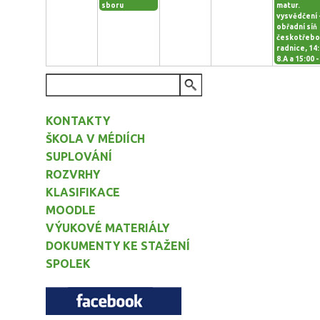
sboru
matur.
vysvědčení 
obřadní síň
českotřeb
radnice, 14:
8.A a 15:00 -
VYHLEDÁVÁNÍ
KONTAKTY
ŠKOLA V MÉDIÍCH
SUPLOVÁNÍ
ROZVRHY
KLASIFIKACE
MOODLE
VÝUKOVÉ MATERIÁLY
DOKUMENTY KE STAŽENÍ
SPOLEK