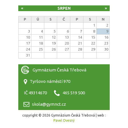
SRPEN
«
»
P
Ú
S
Č
P
S
N
1
2
3
4
5
6
7
8
9
10
11
12
13
14
15
16
17
18
19
20
21
22
23
24
25
26
27
28
29
30
31
Gymnázium Česká Třebová
Tyršovo náměstí 970
IČ 49314670
465 519 500
skola@gymnct.cz
copyright © 2026 Gymnázium Česká Třebová | web :
Pavel Ovesný