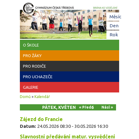
Přejít k hlavnímu obsahu
Hl
Měsíc
zá
Den
(aktivní z
Rok
O ŠKOLE
PRO ŽÁKY
PRO RODIČE
PRO UCHAZEČE
GALERIE
Jste zde
Domů
»
Kalendář
PÁTEK, KVĚTEN 29, 2026
« Před
Násl »
Zájezd do Francie
Datum:
24.05.2026 08:30
-
30.05.2026 16:30
Slavnostní předávání matur. vysvědčení