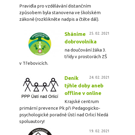
Pravidla pro vzdělávání distančním
způsobem byla stanovena ve školském
zákoně (rozklikněte nadpis a čtěte dál).
Sháníme
25. 02. 2021
dobrovolníka
na doučování žáka 3.
třídy v prostorách ZŠ
v Třebovicích.
Deník
24. 02. 2021
týhle doby aneb
offline v online
Krajské centrum
primární prevence Pk při Pedagogicko-
psychologické poradně Ústí nad Orlicí hledá
spoluautory!
19. 02. 2021