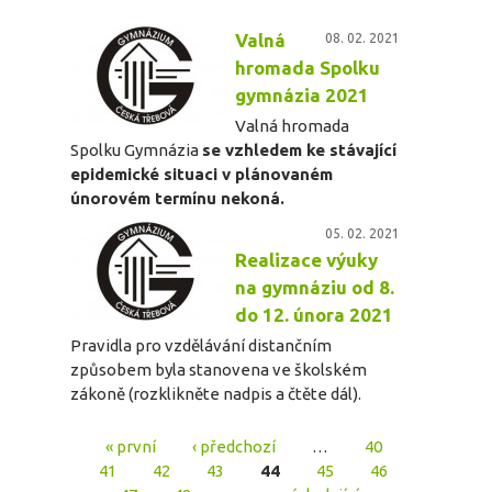
Valná
08. 02. 2021
hromada Spolku
gymnázia 2021
Valná hromada
Spolku Gymnázia
se vzhledem ke stávající
epidemické situaci v plánovaném
únorovém termínu nekoná.
05. 02. 2021
Realizace výuky
na gymnáziu od 8.
do 12. února 2021
Pravidla pro vzdělávání distančním
způsobem byla stanovena ve školském
zákoně (rozklikněte nadpis a čtěte dál).
« první
‹ předchozí
…
40
Stránky
41
42
43
44
45
46