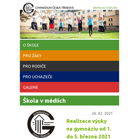
Přejít k hlavnímu obsahu
O ŠKOLE
PRO ŽÁKY
PRO RODIČE
PRO UCHAZEČE
GALERIE
Škola v médiích
26. 02. 2021
Realizace výuky
na gymnáziu od 1.
do 5. března 2021