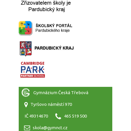
Gymnázium Česká Třebová
Tyršovo náměstí 970
IČ 49314670
465 519 500
skola@gymnct.cz