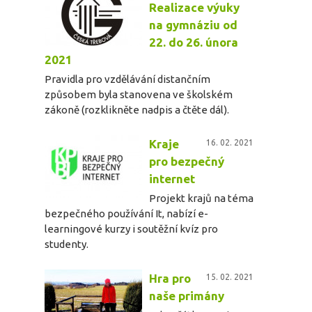
Realizace výuky
na gymnáziu od
22. do 26. února
2021
Pravidla pro vzdělávání distančním
způsobem byla stanovena ve školském
zákoně (rozklikněte nadpis a čtěte dál).
Kraje
16. 02. 2021
pro bezpečný
internet
Projekt krajů na téma
bezpečného používání It, nabízí e-
learningové kurzy i soutěžní kvíz pro
studenty.
Hra pro
15. 02. 2021
naše primány