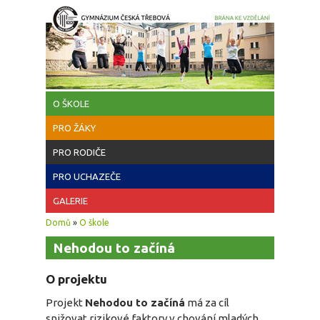
Přejít k hlavnímu obsahu
O ŠKOLE
PRO ŽÁKY
PRO RODIČE
PRO UCHAZEČE
GALERIE
Jste zde
Domů
»
O škole
Nehodou to začíná
O projektu
Projekt
Nehodou to začíná
má za cíl
snižovat rizikové faktory v chování mladých