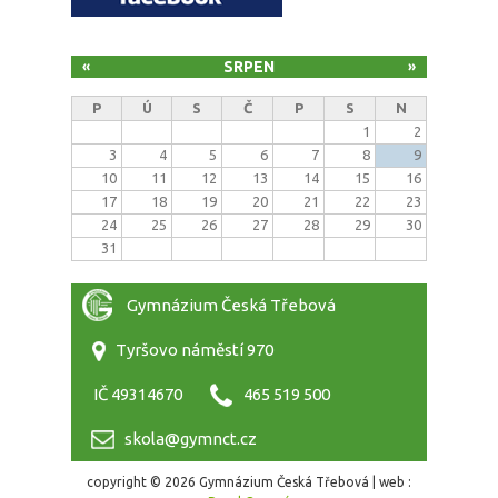
SRPEN
«
»
P
Ú
S
Č
P
S
N
1
2
3
4
5
6
7
8
9
10
11
12
13
14
15
16
17
18
19
20
21
22
23
24
25
26
27
28
29
30
31
Gymnázium Česká Třebová
Tyršovo náměstí 970
IČ 49314670
465 519 500
skola@gymnct.cz
copyright © 2026 Gymnázium Česká Třebová | web :