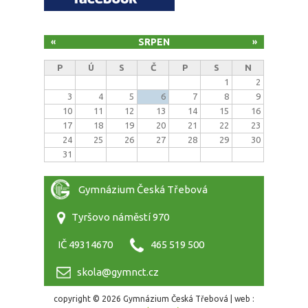
SRPEN
«
»
P
Ú
S
Č
P
S
N
1
2
3
4
5
6
7
8
9
10
11
12
13
14
15
16
17
18
19
20
21
22
23
24
25
26
27
28
29
30
31
Gymnázium Česká Třebová
Tyršovo náměstí 970
IČ 49314670
465 519 500
skola@gymnct.cz
copyright © 2026 Gymnázium Česká Třebová | web :