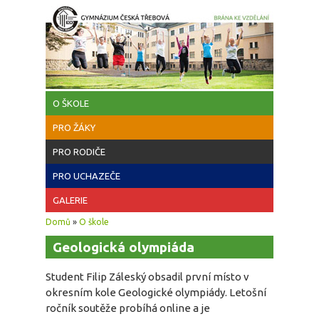
Přejít k hlavnímu obsahu
O ŠKOLE
PRO ŽÁKY
PRO RODIČE
PRO UCHAZEČE
GALERIE
Jste zde
Domů
»
O škole
Geologická olympiáda
Student Filip Záleský obsadil první místo v
okresním kole Geologické olympiády. Letošní
ročník soutěže probíhá online a je