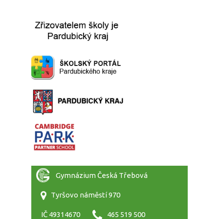
Gymnázium Česká Třebová
Tyršovo náměstí 970
IČ 49314670
465 519 500