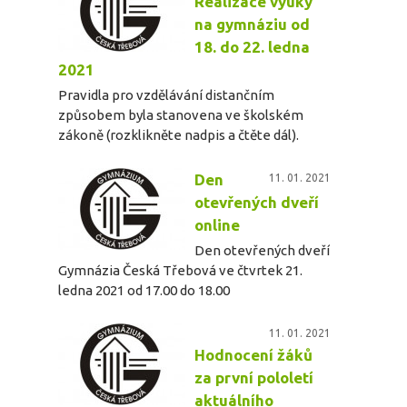
Realizace výuky
na gymnáziu od
18. do 22. ledna
2021
Pravidla pro vzdělávání distančním
způsobem byla stanovena ve školském
zákoně (rozklikněte nadpis a čtěte dál).
Den
11. 01. 2021
otevřených dveří
online
Den otevřených dveří
Gymnázia Česká Třebová ve čtvrtek 21.
ledna 2021 od 17.00 do 18.00
11. 01. 2021
Hodnocení žáků
za první pololetí
aktuálního