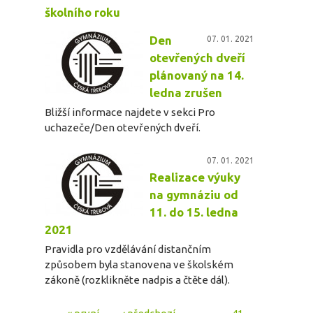
školního roku
Den
07. 01. 2021
otevřených dveří
plánovaný na 14.
ledna zrušen
Bližší informace najdete v sekci Pro
uchazeče/Den otevřených dveří.
07. 01. 2021
Realizace výuky
na gymnáziu od
11. do 15. ledna
2021
Pravidla pro vzdělávání distančním
způsobem byla stanovena ve školském
zákoně (rozklikněte nadpis a čtěte dál).
« první
‹ předchozí
…
41