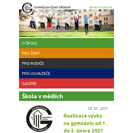
Přejít k hlavnímu obsahu
O ŠKOLE
PRO ŽÁKY
PRO RODIČE
PRO UCHAZEČE
GALERIE
Škola v médiích
28. 01. 2021
Realizace výuky
na gymnáziu od 1.
do 5. února 2021