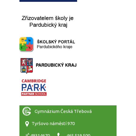
Gymnázium Česká Třebová
Tyršovo náměstí 970
IČ 49314670
465 519 500