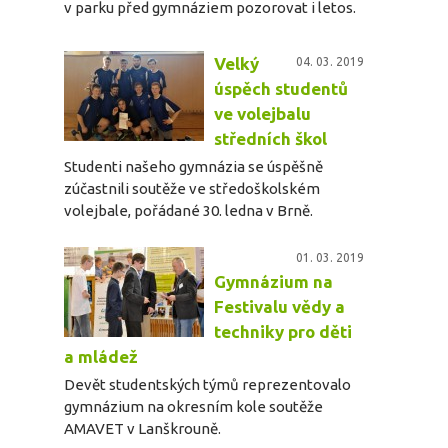
v parku před gymnáziem pozorovat i letos.
Velký
04. 03. 2019
úspěch studentů
ve volejbalu
středních škol
Studenti našeho gymnázia se úspěšně
zúčastnili soutěže ve středoškolském
volejbale, pořádané 30. ledna v Brně.
01. 03. 2019
Gymnázium na
Festivalu vědy a
techniky pro děti
a mládež
Devět studentských týmů reprezentovalo
gymnázium na okresním kole soutěže
AMAVET v Lanškrouně.