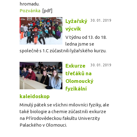
hromadu.
Pozvánka
[pdf]
Lyžařský
30. 01. 2019
výcvik
V týdnu od 13. do 18.
ledna jsme se
společně s 1.C zúčastnili lyžařského kurzu.
Exkurze
30. 01. 2019
třeťáků na
Olomoucký
fyzikální
kaleidoskop
Minulý pátek se všichni milovníci fyziky, ale
také biologie a chemie zúčastnili exkurze
na Přírodovědeckou fakultu Univerzity
Palackého v Olomouci.