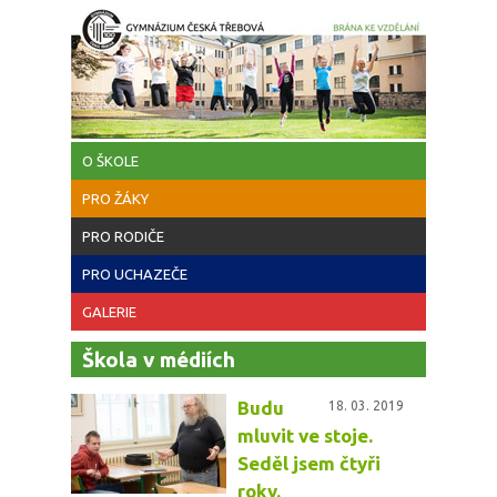
Přejít k hlavnímu obsahu
O ŠKOLE
PRO ŽÁKY
PRO RODIČE
PRO UCHAZEČE
GALERIE
Škola v médiích
Budu
18. 03. 2019
mluvit ve stoje.
Seděl jsem čtyři
roky.