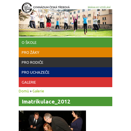
Přejít k hlavnímu obsahu
O ŠKOLE
PRO ŽÁKY
PRO RODIČE
PRO UCHAZEČE
GALERIE
Jste zde
Domů
»
Galerie
Imatrikulace_2012