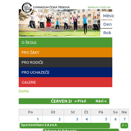
Přejít k hlavnímu obsahu
Hl
Měsíc
(aktivní
zá
Den
Rok
O ŠKOLE
PRO ŽÁKY
PRO RODIČE
PRO UCHAZEČE
GALERIE
Jste zde
Domů
ČERVEN 2026
« Před
Násl »
Po
Út
St
Čt
Pá
So
Ne
1
2
3
4
5
6
7
Sportovní kurz 2.A a 6.A
Jazyk
»
Exkurze do Rakouska