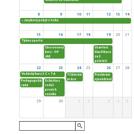
8
9
10
11
12
13
14
«
Jazykový pobyt v Irsku
15
16
17
18
19
20
21
Týden sportu
Sborovnový
Uzavření
kurz - OP
klasifikace
JAK
za 2.
pololetí
22
23
24
25
26
27
28
Vodácký kurz 3.C + 7.A
Třídnické
Předávání
práce
vysvědčení
Pedagogická
Schůzka s
rada
rodiči
prvních
ročníků
29
30
1
2
3
4
5
VYHLEDÁVÁNÍ