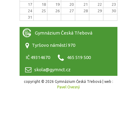
17
18
19
20
21
22
23
24
25
26
27
28
29
30
31
Gymnázium Česká Třebová
Tyršovo náměstí 970
IČ 49314670
465 519 500
skola@gymnct.cz
copyright © 2026 Gymnázium Česká Třebová | web :
Pavel Ovesný