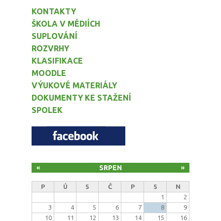
KONTAKTY
ŠKOLA V MÉDIÍCH
SUPLOVÁNÍ
ROZVRHY
KLASIFIKACE
MOODLE
VÝUKOVÉ MATERIÁLY
DOKUMENTY KE STAŽENÍ
SPOLEK
SRPEN
«
»
P
Ú
S
Č
P
S
N
1
2
3
4
5
6
7
8
9
10
11
12
13
14
15
16