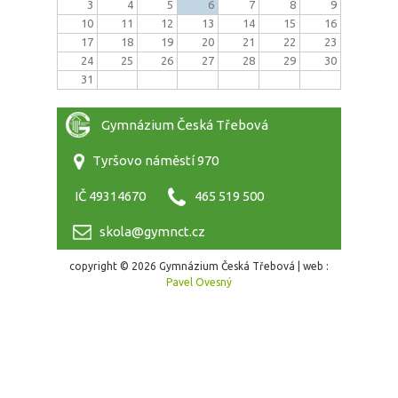
3
4
5
6
7
8
9
10
11
12
13
14
15
16
17
18
19
20
21
22
23
24
25
26
27
28
29
30
31
Gymnázium Česká Třebová
Tyršovo náměstí 970
IČ 49314670
465 519 500
skola@gymnct.cz
copyright © 2026 Gymnázium Česká Třebová | web :
Pavel Ovesný