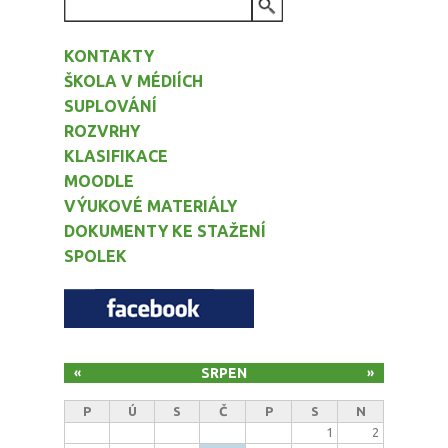
VYHLEDÁVÁNÍ
KONTAKTY
ŠKOLA V MÉDIÍCH
SUPLOVÁNÍ
ROZVRHY
KLASIFIKACE
MOODLE
VÝUKOVÉ MATERIÁLY
DOKUMENTY KE STAŽENÍ
SPOLEK
SRPEN
«
»
P
Ú
S
Č
P
S
N
1
2