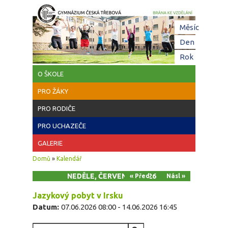
Přejít k hlavnímu obsahu
Hl
Měsíc
zá
Den
(aktivní z
Rok
O ŠKOLE
PRO ŽÁKY
PRO RODIČE
PRO UCHAZEČE
GALERIE
Jste zde
Domů
»
Kalendář
NEDĚLE, ČERVEN 14, 2026
« Před
Násl »
Jazykový pobyt v Irsku
Datum:
07.06.2026 08:00
-
14.06.2026 16:45