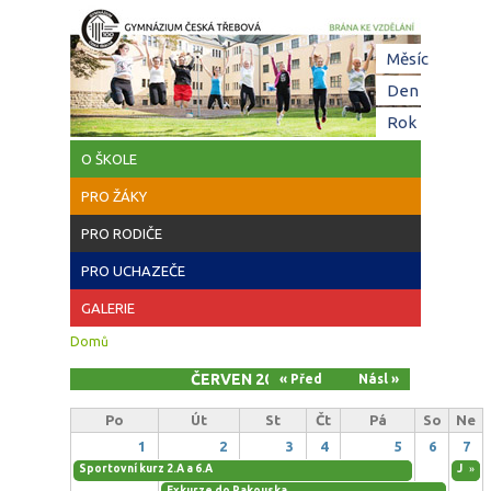
Přejít k hlavnímu obsahu
Hl
Měsíc
(aktivní
zá
Den
Rok
O ŠKOLE
PRO ŽÁKY
PRO RODIČE
PRO UCHAZEČE
GALERIE
Jste zde
Domů
ČERVEN 2026
« Před
Násl »
Po
Út
St
Čt
Pá
So
Ne
1
2
3
4
5
6
7
Sportovní kurz 2.A a 6.A
Jazyk
»
Exkurze do Rakouska