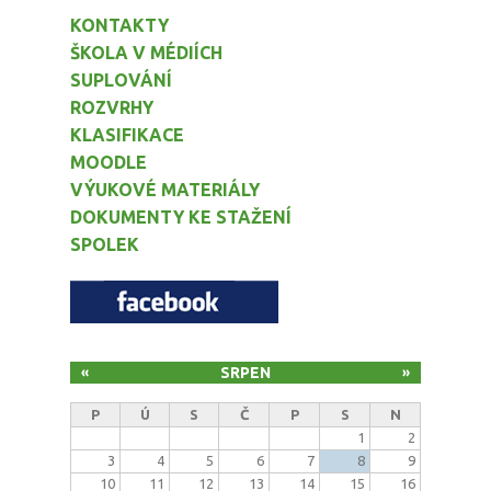
KONTAKTY
ŠKOLA V MÉDIÍCH
SUPLOVÁNÍ
ROZVRHY
KLASIFIKACE
MOODLE
VÝUKOVÉ MATERIÁLY
DOKUMENTY KE STAŽENÍ
SPOLEK
SRPEN
«
»
P
Ú
S
Č
P
S
N
1
2
3
4
5
6
7
8
9
10
11
12
13
14
15
16