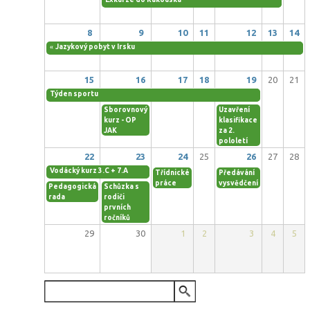
8
9
10
11
12
13
14
«
Jazykový pobyt v Irsku
15
16
17
18
19
20
21
Týden sportu
Sborovnový
Uzavření
kurz - OP
klasifikace
JAK
za 2.
pololetí
22
23
24
25
26
27
28
Vodácký kurz 3.C + 7.A
Třídnické
Předávání
práce
vysvědčení
Pedagogická
Schůzka s
rada
rodiči
prvních
ročníků
29
30
1
2
3
4
5
VYHLEDÁVÁNÍ