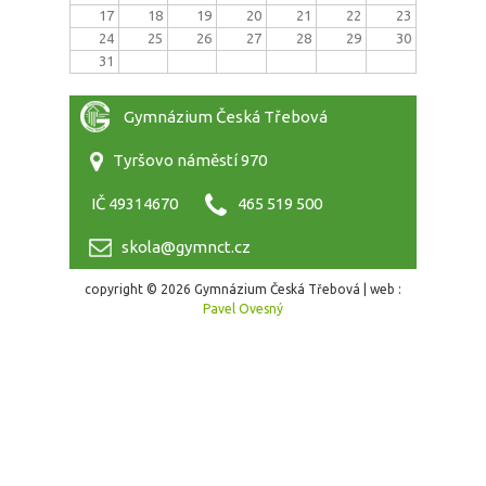
17
18
19
20
21
22
23
24
25
26
27
28
29
30
31
Gymnázium Česká Třebová
Tyršovo náměstí 970
IČ 49314670
465 519 500
skola@gymnct.cz
copyright © 2026 Gymnázium Česká Třebová | web :
Pavel Ovesný