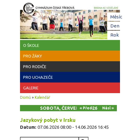
Přejít k hlavnímu obsahu
Hl
Měsíc
zá
Den
(aktivní z
Rok
O ŠKOLE
PRO ŽÁKY
PRO RODIČE
PRO UCHAZEČE
GALERIE
Jste zde
Domů
»
Kalendář
SOBOTA, ČERVEN 13, 2026
« Před
Násl »
Jazykový pobyt v Irsku
Datum:
07.06.2026 08:00
-
14.06.2026 16:45