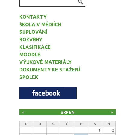
VYHLEDÁVÁNÍ
KONTAKTY
ŠKOLA V MÉDIÍCH
SUPLOVÁNÍ
ROZVRHY
KLASIFIKACE
MOODLE
VÝUKOVÉ MATERIÁLY
DOKUMENTY KE STAŽENÍ
SPOLEK
SRPEN
«
»
P
Ú
S
Č
P
S
N
1
2