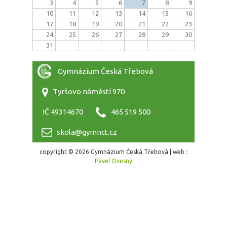
3
4
5
6
7
8
9
10
11
12
13
14
15
16
17
18
19
20
21
22
23
24
25
26
27
28
29
30
31
Gymnázium Česká Třebová
Tyršovo náměstí 970
IČ 49314670
465 519 500
skola@gymnct.cz
copyright © 2026 Gymnázium Česká Třebová | web :
Pavel Ovesný