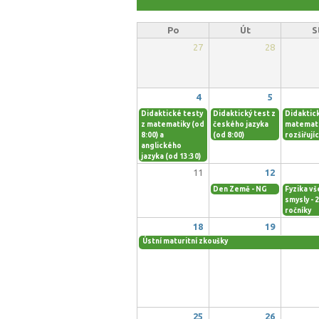
Po
Út
S
27
28
4
5
Didaktické testy
Didaktický test z
Didaktick
z matematiky (od
českého jazyka
matemat
8:00) a
(od 8:00)
rozšiřujíc
anglického
jazyka (od 13:30)
11
12
Den Země - NG
Fyzika vš
smysly - 2
ročníky
18
19
Ústní maturitní zkoušky
25
26