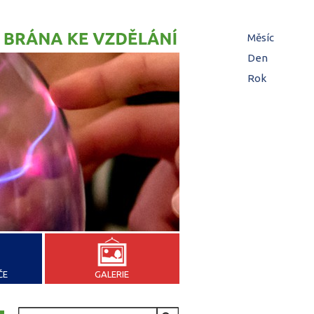
Hl
Měsíc
(aktivní
zá
Den
Rok
ČE
GALERIE