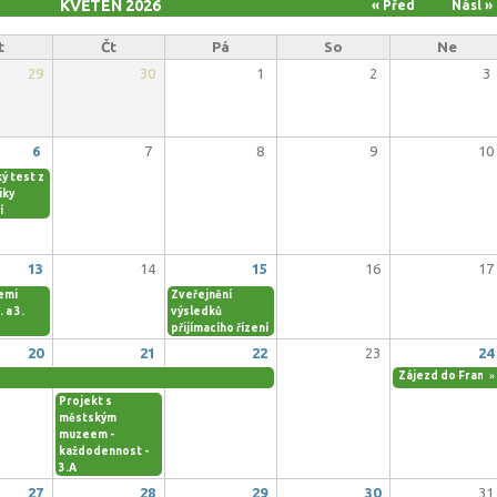
KVĚTEN 2026
« Před
Násl »
t
Čt
Pá
So
Ne
29
30
1
2
3
6
7
8
9
10
ý test z
iky
í
13
14
15
16
17
emi
Zveřejnění
. a 3.
výsledků
přijímacího řízení
20
21
22
23
24
Zájezd do Franci
»
Projekt s
městským
muzeem -
každodennost -
3.A
27
28
29
30
31