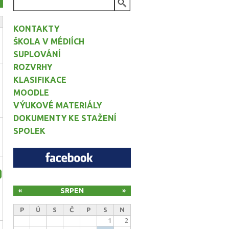
VYHLEDÁVÁNÍ
KONTAKTY
ŠKOLA V MÉDIÍCH
SUPLOVÁNÍ
ROZVRHY
KLASIFIKACE
MOODLE
VÝUKOVÉ MATERIÁLY
DOKUMENTY KE STAŽENÍ
SPOLEK
e
SRPEN
«
»
P
Ú
S
Č
P
S
N
1
2