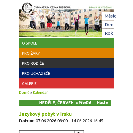
Přejít k hlavnímu obsahu
Hl
Měsíc
zá
Den
(aktivní z
Rok
O ŠKOLE
PRO ŽÁKY
PRO RODIČE
PRO UCHAZEČE
GALERIE
Jste zde
Domů
»
Kalendář
NEDĚLE, ČERVEN 14, 2026
« Před
Násl »
Jazykový pobyt v Irsku
Datum:
07.06.2026 08:00
-
14.06.2026 16:45