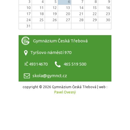
3
4
5
6
7
8
9
10
11
12
13
14
15
16
17
18
19
20
21
22
23
24
25
26
27
28
29
30
31
Gymnázium Česká Třebová
Tyršovo náměstí 970
IČ 49314670
465 519 500
skola@gymnct.cz
copyright © 2026 Gymnázium Česká Třebová | web :
Pavel Ovesný