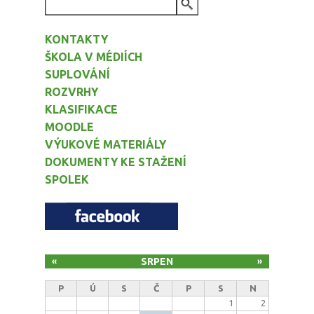
VYHLEDÁVÁNÍ
KONTAKTY
ŠKOLA V MÉDIÍCH
SUPLOVÁNÍ
ROZVRHY
KLASIFIKACE
MOODLE
VÝUKOVÉ MATERIÁLY
DOKUMENTY KE STAŽENÍ
SPOLEK
SRPEN
«
»
P
Ú
S
Č
P
S
N
1
2