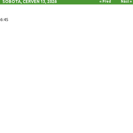
SOBOTA, ČERVEN 13, 2026
« Před
Násl »
16:45