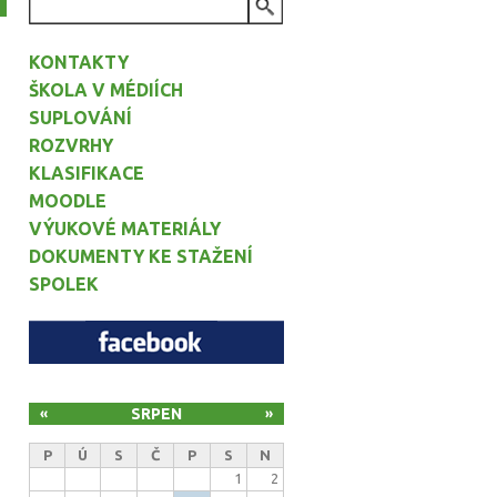
VYHLEDÁVÁNÍ
KONTAKTY
ŠKOLA V MÉDIÍCH
SUPLOVÁNÍ
ROZVRHY
KLASIFIKACE
MOODLE
VÝUKOVÉ MATERIÁLY
DOKUMENTY KE STAŽENÍ
SPOLEK
SRPEN
«
»
P
Ú
S
Č
P
S
N
1
2