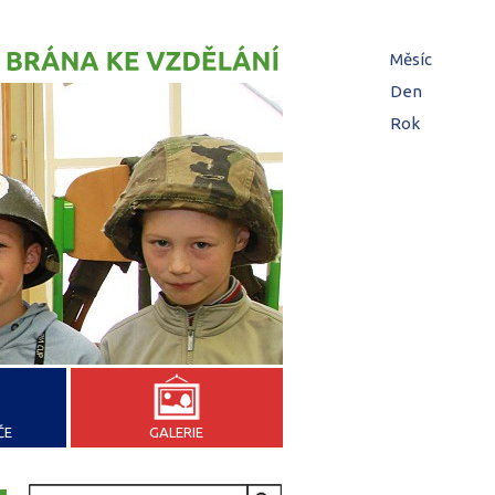
Hl
Měsíc
zá
Den
(aktivní z
Rok
ČE
GALERIE