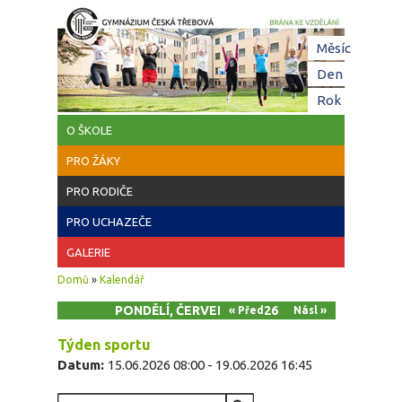
Přejít k hlavnímu obsahu
Hl
Měsíc
zá
Den
(aktivní z
Rok
O ŠKOLE
PRO ŽÁKY
PRO RODIČE
PRO UCHAZEČE
GALERIE
Jste zde
Domů
»
Kalendář
PONDĚLÍ, ČERVEN 15, 2026
« Před
Násl »
Týden sportu
Datum:
15.06.2026 08:00
-
19.06.2026 16:45