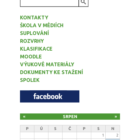
VYHLEDÁVÁNÍ
KONTAKTY
ŠKOLA V MÉDIÍCH
SUPLOVÁNÍ
ROZVRHY
KLASIFIKACE
MOODLE
VÝUKOVÉ MATERIÁLY
DOKUMENTY KE STAŽENÍ
SPOLEK
SRPEN
«
»
P
Ú
S
Č
P
S
N
1
2