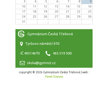
3
4
5
6
7
8
9
10
11
12
13
14
15
16
17
18
19
20
21
22
23
24
25
26
27
28
29
30
31
Gymnázium Česká Třebová
Tyršovo náměstí 970
IČ 49314670
465 519 500
skola@gymnct.cz
copyright © 2026 Gymnázium Česká Třebová | web :
Pavel Ovesný