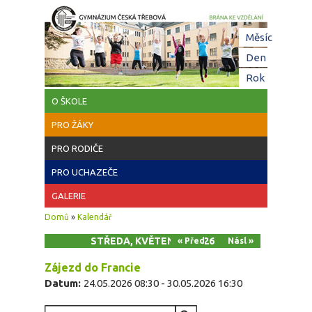
Přejít k hlavnímu obsahu
Hl
Měsíc
zá
Den
(aktivní z
Rok
O ŠKOLE
PRO ŽÁKY
PRO RODIČE
PRO UCHAZEČE
GALERIE
Jste zde
Domů
»
Kalendář
STŘEDA, KVĚTEN 27, 2026
« Před
Násl »
Zájezd do Francie
Datum:
24.05.2026 08:30
-
30.05.2026 16:30