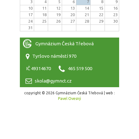
3
4
5
6
7
8
9
10
11
12
13
14
15
16
17
18
19
20
21
22
23
24
25
26
27
28
29
30
31
Gymnázium Česká Třebová
Tyršovo náměstí 970
IČ 49314670
465 519 500
skola@gymnct.cz
copyright © 2026 Gymnázium Česká Třebová | web :
Pavel Ovesný