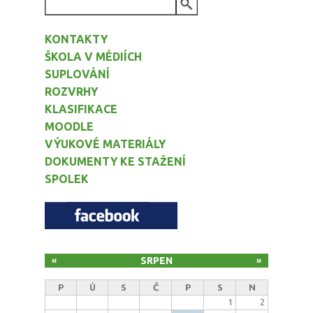
VYHLEDÁVÁNÍ
KONTAKTY
ŠKOLA V MÉDIÍCH
SUPLOVÁNÍ
ROZVRHY
KLASIFIKACE
MOODLE
VÝUKOVÉ MATERIÁLY
DOKUMENTY KE STAŽENÍ
SPOLEK
SRPEN
«
»
P
Ú
S
Č
P
S
N
1
2