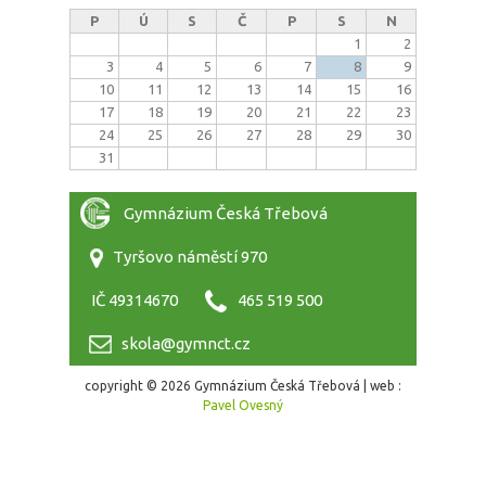
P
Ú
S
Č
P
S
N
1
2
3
4
5
6
7
8
9
10
11
12
13
14
15
16
17
18
19
20
21
22
23
24
25
26
27
28
29
30
31
Gymnázium Česká Třebová
Tyršovo náměstí 970
IČ 49314670
465 519 500
skola@gymnct.cz
copyright © 2026 Gymnázium Česká Třebová | web :
Pavel Ovesný