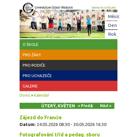
Přejít k hlavnímu obsahu
Hl
Měsíc
zá
Den
(aktivní z
Rok
O ŠKOLE
PRO ŽÁKY
PRO RODIČE
PRO UCHAZEČE
GALERIE
Jste zde
Domů
»
Kalendář
ÚTERÝ, KVĚTEN 26, 2026
« Před
Násl »
Zájezd do Francie
Datum:
24.05.2026 08:30
-
30.05.2026 16:30
Fotografování tříd a pedag. sboru