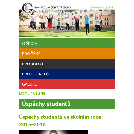
Přejít k hlavnímu obsahu
O ŠKOLE
PRO ŽÁKY
PRO RODIČE
PRO UCHAZEČE
GALERIE
Jste zde
Domů
»
Galerie
Úspěchy studentů
Úspěchy studentů ve školním roce
2015–2016