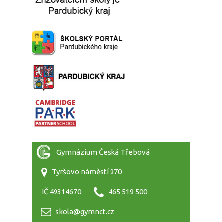
Gymnázium Česká Třebová
Tyršovo náměstí 970
IČ 49314670
465 519 500
skola@gymnct.cz