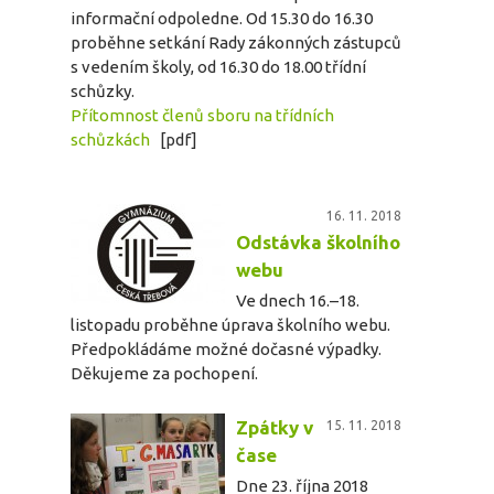
informační odpoledne. Od 15.30 do 16.30
proběhne setkání Rady zákonných zástupců
s vedením školy, od 16.30 do 18.00 třídní
schůzky.
Přítomnost členů sboru na třídních
schůzkách
[pdf]
16. 11. 2018
Odstávka školního
webu
Ve dnech 16.–18.
listopadu proběhne úprava školního webu.
Předpokládáme možné dočasné výpadky.
Děkujeme za pochopení.
Zpátky v
15. 11. 2018
čase
Dne 23. října 2018