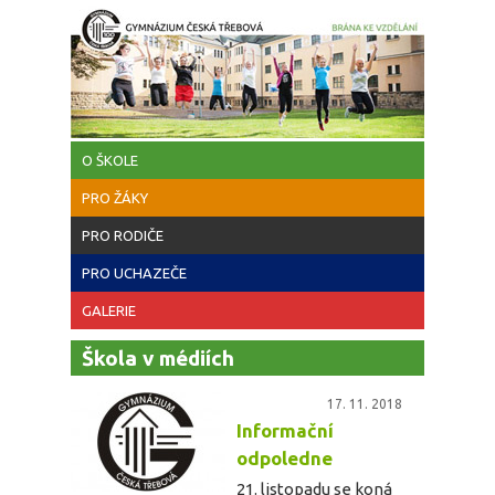
Přejít k hlavnímu obsahu
O ŠKOLE
PRO ŽÁKY
PRO RODIČE
PRO UCHAZEČE
GALERIE
Škola v médiích
17. 11. 2018
Informační
odpoledne
21. listopadu se koná