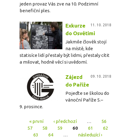
jeden provaz Vás zve na 10. Podzimní
benefiční ples.
Exkurze
11. 10. 2018
do Osvětimi
Jakmile člověk stojí
na místě, kde
statisíce lidí přestaly být lidmi, přestaly cítit
a milovat, hodně věcí si uvědomí.
Zájezd
09. 10. 2018
do Paříže
Pojeďte se školou do
vánoční Paříže 5.–
9. prosince.
« první
‹ předchozí
…
56
Stránky
57
58
59
60
61
62
63
64
…
následující ›