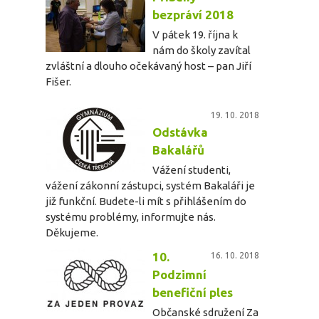
bezpráví 2018
V pátek 19. října k
nám do školy zavítal
zvláštní a dlouho očekávaný host – pan Jiří
Fišer.
19. 10. 2018
Odstávka
Bakalářů
Vážení studenti,
vážení zákonní zástupci, systém Bakaláři je
již funkční. Budete-li mít s přihlášením do
systému problémy, informujte nás.
Děkujeme.
10.
16. 10. 2018
Podzimní
benefiční ples
Občanské sdružení Za