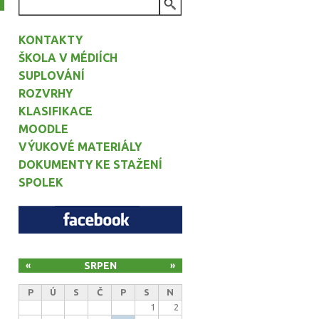
VYHLEDÁVÁNÍ
KONTAKTY
ŠKOLA V MÉDIÍCH
SUPLOVÁNÍ
ROZVRHY
KLASIFIKACE
MOODLE
VÝUKOVÉ MATERIÁLY
DOKUMENTY KE STAŽENÍ
SPOLEK
SRPEN
«
»
P
Ú
S
Č
P
S
N
1
2