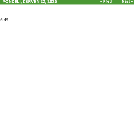
PONDĚLÍ, ČERVEN 22, 2026
« Před
Násl »
16:45