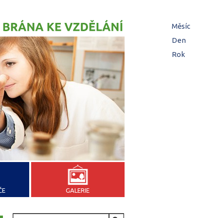
Hl
Měsíc
zá
Den
(aktivní z
Rok
ČE
GALERIE