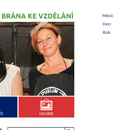
Hl
Měsíc
zá
Den
(aktivní z
Rok
ČE
GALERIE