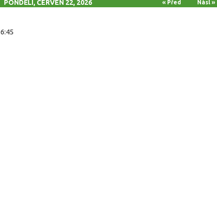
PONDĚLÍ, ČERVEN 22, 2026
« Před
Násl »
16:45