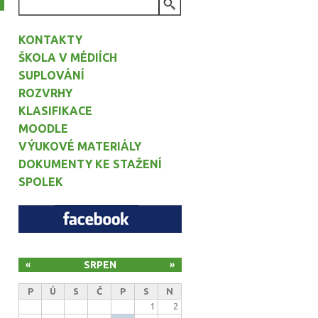
VYHLEDÁVÁNÍ
KONTAKTY
ŠKOLA V MÉDIÍCH
SUPLOVÁNÍ
ROZVRHY
KLASIFIKACE
MOODLE
VÝUKOVÉ MATERIÁLY
DOKUMENTY KE STAŽENÍ
SPOLEK
SRPEN
«
»
P
Ú
S
Č
P
S
N
1
2