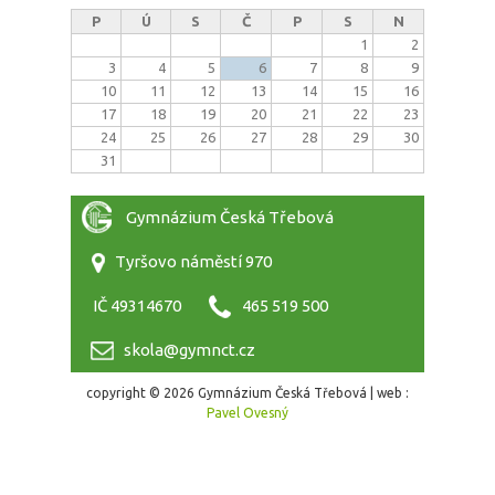
P
Ú
S
Č
P
S
N
1
2
3
4
5
6
7
8
9
10
11
12
13
14
15
16
17
18
19
20
21
22
23
24
25
26
27
28
29
30
31
Gymnázium Česká Třebová
Tyršovo náměstí 970
IČ 49314670
465 519 500
skola@gymnct.cz
copyright © 2026 Gymnázium Česká Třebová | web :
Pavel Ovesný