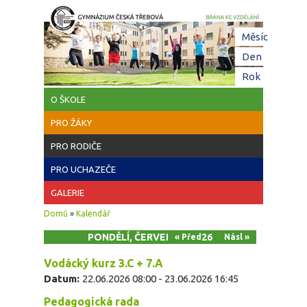
Přejít k hlavnímu obsahu
Hl
Měsíc
zá
Den
(aktivní z
Rok
O ŠKOLE
PRO ŽÁKY
PRO RODIČE
PRO UCHAZEČE
GALERIE
Jste zde
Domů
»
Kalendář
PONDĚLÍ, ČERVEN 22, 2026
« Před
Násl »
Vodácký kurz 3.C + 7.A
Datum:
22.06.2026 08:00
-
23.06.2026 16:45
Pedagogická rada