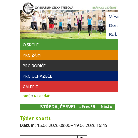
Přejít k hlavnímu obsahu
Hl
Měsíc
zá
Den
(aktivní z
Rok
O ŠKOLE
PRO ŽÁKY
PRO RODIČE
PRO UCHAZEČE
GALERIE
Jste zde
Domů
»
Kalendář
STŘEDA, ČERVEN 17, 2026
« Před
Násl »
Týden sportu
Datum:
15.06.2026 08:00
-
19.06.2026 16:45