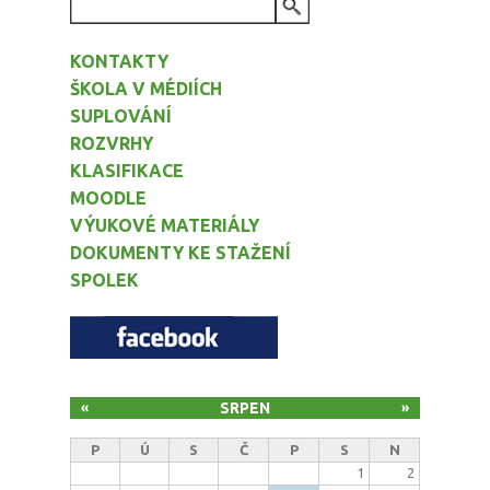
VYHLEDÁVÁNÍ
KONTAKTY
ŠKOLA V MÉDIÍCH
SUPLOVÁNÍ
ROZVRHY
KLASIFIKACE
MOODLE
VÝUKOVÉ MATERIÁLY
DOKUMENTY KE STAŽENÍ
SPOLEK
SRPEN
«
»
P
Ú
S
Č
P
S
N
1
2