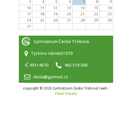
3
4
5
6
7
8
9
10
11
12
13
14
15
16
17
18
19
20
21
22
23
24
25
26
27
28
29
30
31
Gymnázium Česká Třebová
Tyršovo náměstí 970
IČ 49314670
465 519 500
skola@gymnct.cz
copyright © 2026 Gymnázium Česká Třebová | web :
Pavel Ovesný