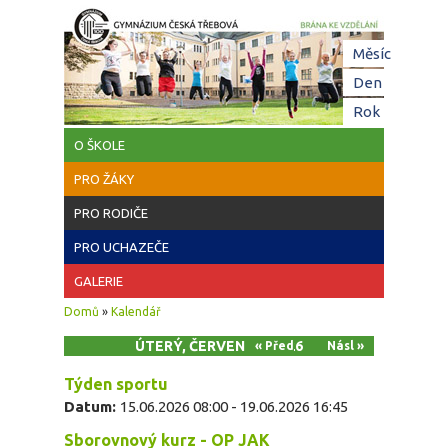
Přejít k hlavnímu obsahu
Hl
Měsíc
zá
Den
(aktivní z
Rok
O ŠKOLE
PRO ŽÁKY
PRO RODIČE
PRO UCHAZEČE
GALERIE
Jste zde
Domů
»
Kalendář
ÚTERÝ, ČERVEN 16, 2026
« Před
Násl »
Týden sportu
Datum:
15.06.2026 08:00
-
19.06.2026 16:45
Sborovnový kurz - OP JAK