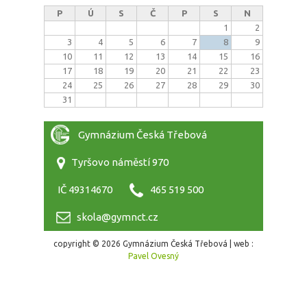
P
Ú
S
Č
P
S
N
1
2
3
4
5
6
7
8
9
10
11
12
13
14
15
16
17
18
19
20
21
22
23
24
25
26
27
28
29
30
31
Gymnázium Česká Třebová
Tyršovo náměstí 970
IČ 49314670
465 519 500
skola@gymnct.cz
copyright © 2026 Gymnázium Česká Třebová | web :
Pavel Ovesný